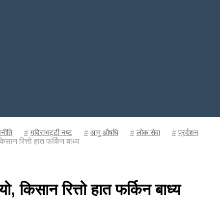
नीति
मदिराभट्टी नष्ट
आगु औषधि
लोक सेवा
प्रर्दशन
िसान रित्तो हात फर्किन बाध्य
ो, किसान रित्तो हात फर्किन बाध्य