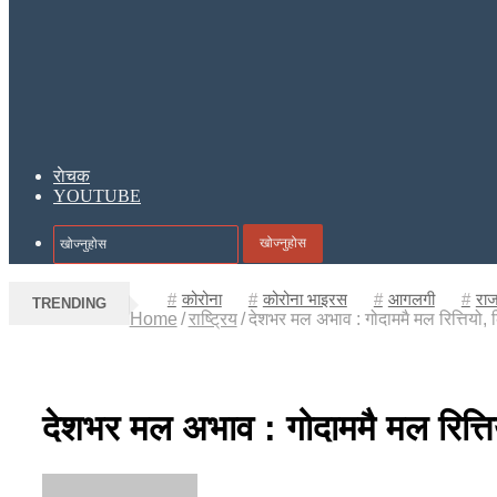
राेचक
YOUTUBE
खोज्नुहोस
कोरोना
कोरोना भाइरस
आगलगी
राज
TRENDING
Home
/
राष्ट्रिय
/
देशभर मल अभाव : गोदाममै मल रित्तियो, क
देशभर मल अभाव : गोदाममै मल रित्तिय