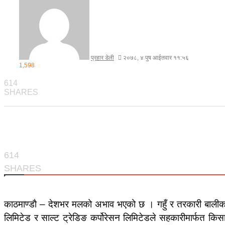
प्रहार डेली
२०७८, ४ पुष आईतवार ११:५६
1,598
614
SHARES
614
SHARES
काठमाण्डाै – देशभर मलको अभाव भएको छ । गहुँ र तरकारी बालीका
लिमिटेड र साल्ट ट्रेडिङ कर्पोरेसन लिमिटेडले सहकारीमार्फत किस