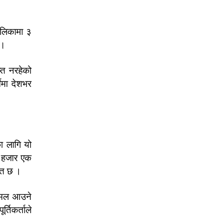
ालिकामा ३
 ।
्त नरहेको
ेमा देशभर
ा लागि यो
न हजार एक
ात छ ।
न मल आउने
तिकर्ताले