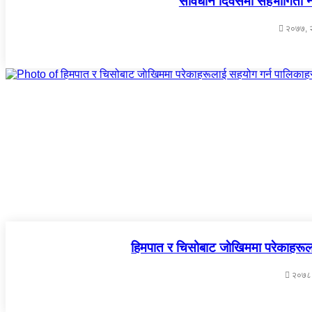
संविधान दिवसमा सहभागिता न
२०७७, २
हिमपात र चिसोबाट जाेखिममा परेकाहरूला
२०७८,