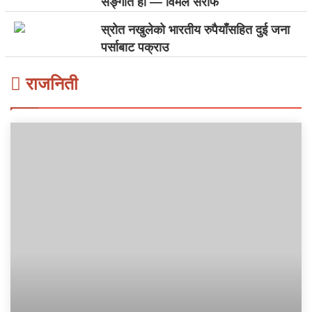
सङ्गीत हो — विमल सर्राफ
स्रोत नखुलेको भारतीय रुपैयाँसहित दुई जना
पर्साबाट पक्राउ
राजनिती