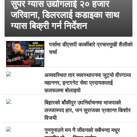
सुपर ग्यास उद्योगलाई २० हजार
जरिवाना, डिलरलाई कडाइका साथ
ग्यास बिक्री गर्न निर्देशन
पर्सामा डीएसपी कार्कीबारे प्रचारमुखी शैलीको
चर्चा
अव्यवस्थित तार व्यवस्थापनमा जुट्यो वीरगञ्ज
महानगर, इन्टरनेट सेवा प्रदायकलाई
छलफलमा बोलाइयो
बिहारको बाँकीपुर उपनिर्वाचनमा भाजपाको
लज्जास्पद हार, जन सुराजका प्रशान्त किशोर
विजयी
गुनगुनाउने मन नै जीवनको सबैभन्दा मधुर