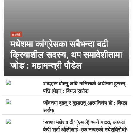
राजनिती
मधेशमा कांग्रेसका सबैभन्दा बढी
क्रियाशील सदस्य, थप समावेशीतामा
जोड : महामन्त्री पौडेल
शब्दहरू बोल्नु अघि मानिसको अधीनमा हुन्छन्,
पछि होइन : बिमल सर्राफ
जीवनमा बुझ्नु र बुझाउनु आत्मनिर्णय हो : विमल
सर्राफ
‘सच्चा मधेशवादी’ (एमाले) भन्ने यादव, अध्यक्ष
केपी शर्मा ओलीलाई ‘एक नम्बरको मधेशविरोधी’