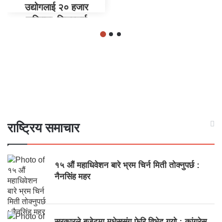
उद्योगलाई २० हजार
जरिवाना, डिलरलाई
कडाइका साथ ग्यास बिक्री
गर्न निर्देशन
राष्ट्रिय समाचार
१५ औं महाधिवेशन बारे भ्रम चिर्न मिती तोक्नुपर्छ :
नैनसिंह महर
सरकारले बजेटमा मधेससंग फेरि विभेद गर्‍यो : कांग्रेस