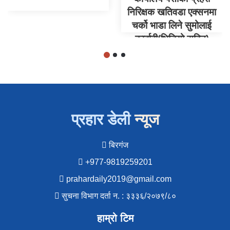
निरिक्षक खतिवडा एक्सनमा
चर्को भाडा लिने सुमोलाई
कार्वाही(भिडियो सहित)
प्रहार डेली
न्यूज
बिरगंज
+977-9819259201
prahardaily2019@gmail.com
सुचना विभाग दर्ता न. : ३३३६/२०७९/८०
हाम्रो टिम