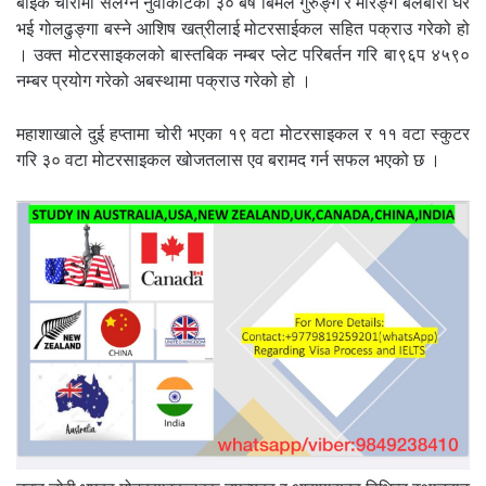
बाइक चोरीमा संलग्न नुवाकोटका ३० बर्षे बिमल गुरुङ्ग र मोरङ्ग बेलबारी घर
भई गोलढुङ्गा बस्ने आशिष खत्रीलाई मोटरसाईकल सहित पक्राउ गरेको हो
। उक्त मोटरसाइकलको बास्तबिक नम्बर प्लेट परिबर्तन गरि बा९६प ४५९०
नम्बर प्रयोग गरेको अबस्थामा पक्राउ गरेको हो ।
महाशाखाले दुई हप्तामा चोरी भएका १९ वटा मोटरसाइकल र ११ वटा स्कुटर
गरि ३० वटा मोटरसाइकल खोजतलास एव बरामद गर्न सफल भएको छ ।