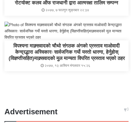
रोटर्याक्ट कलव ऑफ राजधानी द्वारा आत्मरक्षा तालिम सम्पन्न
२०७७, ७ फाल्गुन शुक्रबार २२:३४
विपश्यना माक्र्सवादको चौथो संगठक अंगको प्रस्ताव माओवादी
केन्द्रद्धारा अस्विकारः सार्वजनिक गर्यो यस्तो धारणा, हेर्नुहोस्
(विज्ञप्तीसहित)माक्र्सवादको मुल मान्यता विपरित प्रस्ताव भएको ठहर
२०७७, १३ आश्विन मंगलवार १५:२६
Advertisement