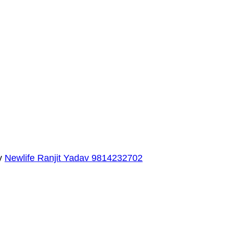
y
Newlife Ranjit Yadav
9814232702