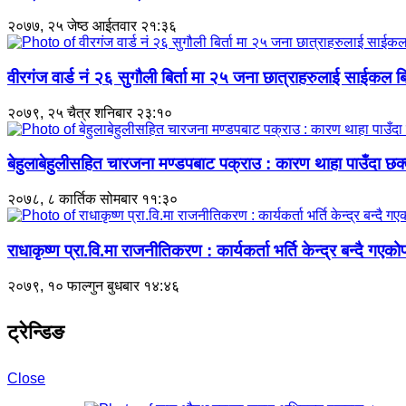
२०७७, २५ जेष्ठ आईतवार २१:३६
वीरगंज वार्ड नं २६ सुगौली बिर्ता मा २५ जना छात्राहरुलाई साईकल 
२०७९, २५ चैत्र शनिबार २३:१०
बेहुलाबेहुलीसहित चारजना मण्डपबाट पक्राउ : कारण थाहा पाउँदा छक्क
२०७८, ८ कार्तिक सोमबार ११:३०
राधाकृष्ण प्रा.वि.मा राजनीतिकरण : कार्यकर्ता भर्ति केन्द्र बन्दै गएक
२०७९, १० फाल्गुन बुधबार १४:४६
ट्रेन्डिङ
Close